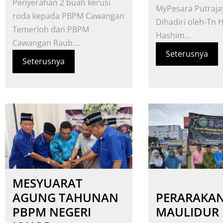
Penyerahan 2 buah kerusi
MyPesara Putraja
roda kepada PBPM Cawangan
Dihadiri oleh-Tn H
Temerloh dan PBPM
Hashim...
Cawangan Raub....
Seterusnya
Seterusnya
MESYUARAT
AGUNG TAHUNAN
PERARAKA
PBPM NEGERI
MAULIDUR 