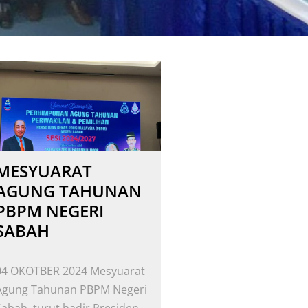
MESYUARAT
AGUNG TAHUNAN
PBPM NEGERI
SABAH
04 OKOTBER 2024 Mesyuarat
Agung Tahunan PBPM Negeri