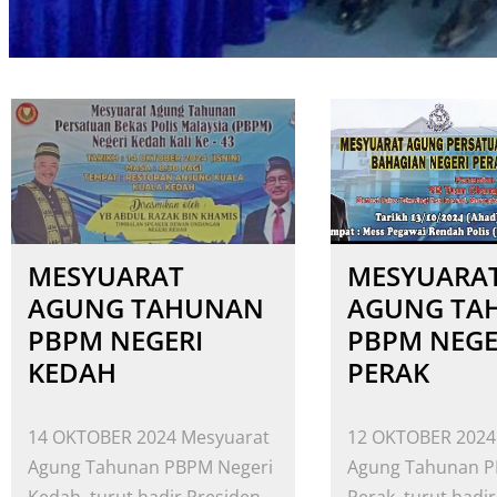
MESYUARAT
MESYUARA
AGUNG TAHUNAN
AGUNG TA
PBPM NEGERI
PBPM NEGE
KEDAH
PERAK
14 OKTOBER 2024 Mesyuarat
12 OKTOBER 2024
Agung Tahunan PBPM Negeri
Agung Tahunan P