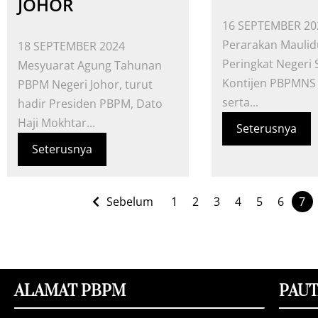
JOHOR
16 SEPTEMBER 20
Perarakan Maulid
18 SEPTEMBER 2024
Peringkat Negeri 
Mesyuarat Agung Tahunan
Kontijen PBPMNS 
PBPM Negeri Johor, turut
serta...
hadir Presiden PBPM, Dato
Haji Mokhtar...
Seterusnya
Seterusnya
Sebelum
1
2
3
4
5
6
7
ALAMAT PBPM
PAU