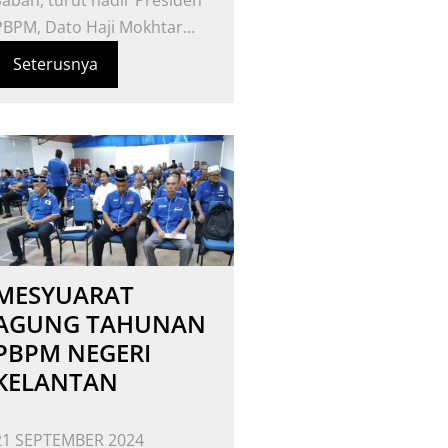
Sabah, turut hadir Presiden
PBPM, Dato Haji Mokhtar...
Seterusnya
MESYUARAT
AGUNG TAHUNAN
PBPM NEGERI
KELANTAN
21 SEPTEMBER 2024