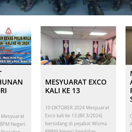
T
HUNAN
MESYUARAT EXCO
RI
KALI KE 13
10 OKTOBER 2024 Mesyuarat
Exco kali ke 13 (Bil 3/2024)
 Mesyuarat
bersidang di pejabat Wisma
BPM Negeri
PBPM Negeri Sembilan....