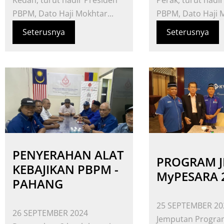
Kedah, turut hadir Presiden
Perak, turut hadi
PBPM, Dato Haji Mokhtar...
PBPM, Dato Haji M
Seterusnya
Seterusnya
PENYERAHAN ALAT
PROGRAM J
KEBAJIKAN PBPM -
MyPESARA 
PAHANG
25 SEPTEMBER 20
26 SEPTEMBER 2024
Jemputan Program