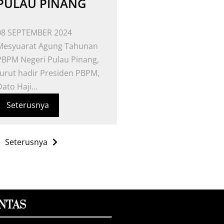
PULAU PINANG
08 SEPTEMBER 2024
Mesyuarat Agung Tahunan
PBPM Negeri Pulau Pinang,
turut hadir Presiden PBPM,
ato Haji...
Seterusnya
Seterusnya
NTAS