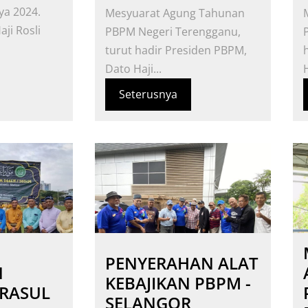
ya 2024.
Mesyuarat Agung Tahunan
aji Rosli
PBPM Negeri Terengganu,
turut hadir Presiden PBPM,
Dato Haji...
H
Seterusnya
PENYERAHAN ALAT
N
KEBAJIKAN PBPM -
RASUL
SELANGOR