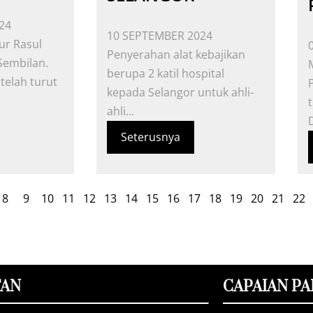
24
10 SEPTEMBER 2024
ur Rasul
Penyerahan alat kebajikan
Sembilan.
berupa 2 katil hospital
telah turut
kepada Selangor untuk ahli-
ahli...
D
Seterusnya
8
9
10
11
12
13
14
15
16
17
18
19
20
21
22
TAN
CAPAIAN PA