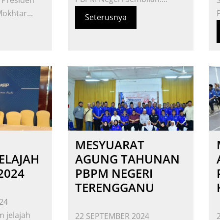
r Presiden
okhtar...
Seterusnya
MESYUARAT
ELAJAH
AGUNG TAHUNAN
2024
PBPM NEGERI
TERENGGANU
24
 jelajah
22 SEPTEMBER 2024