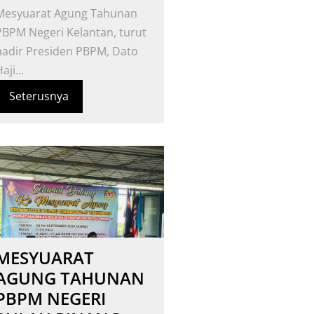
Mesyuarat Agung Tahunan
PBPM Negeri Kelantan, turut
hadir Presiden PBPM, Dato
aji...
Seterusnya
MESYUARAT
AGUNG TAHUNAN
PBPM NEGERI