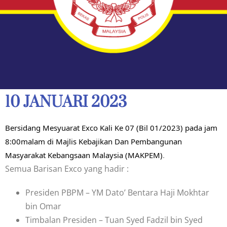
10 JANUARI 2023
Bersidang Mesyuarat Exco Kali Ke 07 (Bil 01/2023) pada jam 
8:00malam di Majlis Kebajikan Dan Pembangunan 
.
Masyarakat Kebangsaan Malaysia (MAKPEM)
Semua Barisan Exco yang hadir :
Presiden PBPM – YM Dato’ Bentara Haji Mokhtar
bin Omar
Timbalan Presiden – Tuan Syed Fadzil bin Syed